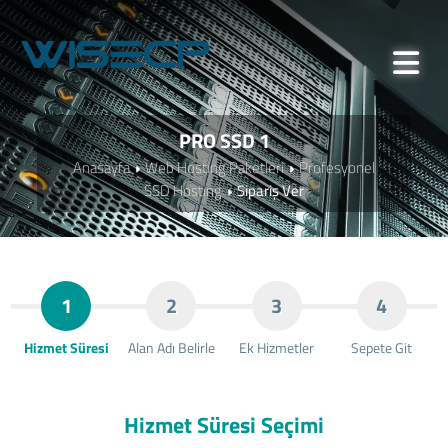
PRO SSD 1
Anasayfa
Web Hosting Paketleri
Profesyonel
SSD Hosting
Sipariş Ver
1
2
3
4
Hizmet Süresi
Alan Adı Belirle
Ek Hizmetler
Sepete Git
Hizmet Süresi Seçimi