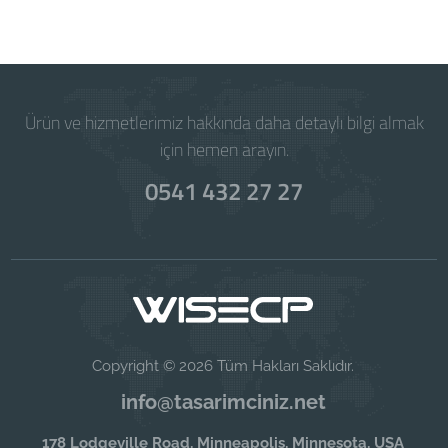
Ürün ve hizmetlerimiz hakkında daha detaylı bilgi almak
için hemen arayın.
0541 432 27 27
Copyright © 2026 Tüm Hakları Saklıdır.
info@tasarimciniz.net
178 Lodgeville Road, Minneapolis, Minnesota, USA