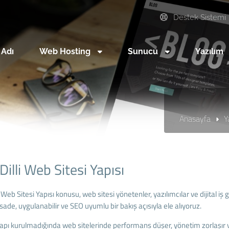
Destek Sistemi
 Adı
Web Hosting
Sunucu
Yazılım
Anasayfa
Y
Dilli Web Sitesi Yapısı
i Web Sitesi Yapısı konusu, web sitesi yönetenler, yazılımcılar ve dijital iş 
ade, uygulanabilir ve SEO uyumlu bir bakış açısıyla ele alıyoruz.
apı kurulmadığında web sitelerinde performans düşer, yönetim zorlaşır