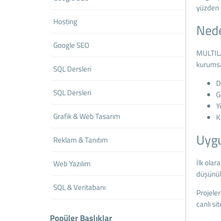
yüzden t
Hosting
Nede
Google SEO
MULTILAN
kurumsal
SQL Dersleri
D
SQL Dersleri
G
Y
Grafik & Web Tasarım
K
Uygu
Reklam & Tanıtım
İlk olar
Web Yazılım
düşünülm
SQL & Veritabanı
Projele
canlı si
Popüler Başlıklar