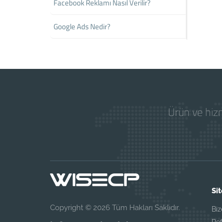
Facebook Reklamı Nasıl Verilir?
Google Ads Nedir?
Ürün ve hizm
Sit
Copyright © 2026 Tüm Hakları Saklıdır.
Biz
Ref