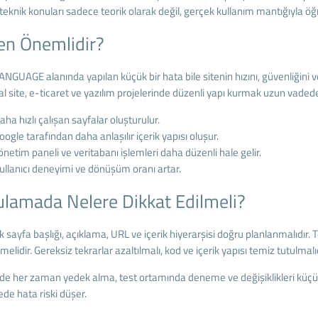
eknik konuları sadece teorik olarak değil, gerçek kullanım mantığıyla ö
n Önemlidir?
GUAGE alanında yapılan küçük bir hata bile sitenin hızını, güvenliğini veya
 site, e-ticaret ve yazılım projelerinde düzenli yapı kurmak uzun vaded
aha hızlı çalışan sayfalar oluşturulur.
oogle tarafından daha anlaşılır içerik yapısı oluşur.
önetim paneli ve veritabanı işlemleri daha düzenli hale gelir.
ullanıcı deneyimi ve dönüşüm oranı artar.
lamada Nelere Dikkat Edilmeli?
ak sayfa başlığı, açıklama, URL ve içerik hiyerarşisi doğru planlanmalıdır. Te
elidir. Gereksiz tekrarlar azaltılmalı, kod ve içerik yapısı temiz tutulmalıd
rde her zaman yedek alma, test ortamında deneme ve değişiklikleri küçük
tede hata riski düşer.