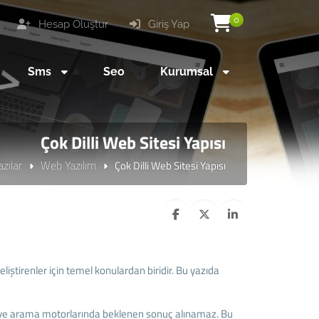
0
Hesap Oluştur
Giriş Yap
Sms
Seo
Kurumsal
Çok Dilli Web Sitesi Yapısı
azılar
Web Yazılım
Çok Dilli Web Sitesi Yapısı
geliştirenler için temel konulardan biridir. Bu yazıda
 ve arama motorlarında beklenen sonuç alınamaz. Bu