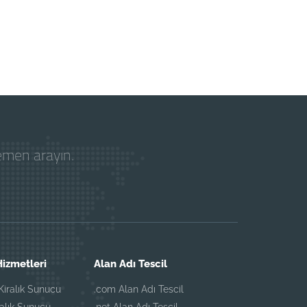
hemen arayın.
izmetleri
Alan Adı Tescil
iralık Sunucu
.com Alan Adı Tescil
ralık Sunucu
.net Alan Adı Tescil