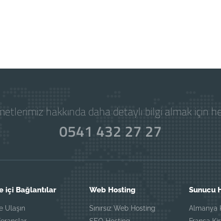
etlerimiz hakkında daha detaylı bilgi almak için 
0541 432 27 27
e içi Bağlantılar
Web Hosting
Sunucu H
e Ulaşın
Sınırsız Web Hosting
Almanya K
eranslar
SEO Hosting
Fransa Ki