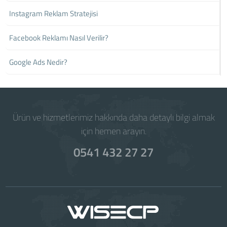
Instagram Reklam Stratejisi
Facebook Reklamı Nasıl Verilir?
Google Ads Nedir?
Ürün ve hizmetlerimiz hakkında daha detaylı bilgi almak
için hemen arayın.
0541 432 27 27