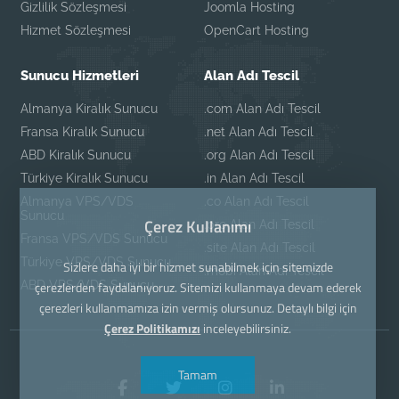
Gizlilik Sözleşmesi
Joomla Hosting
Hizmet Sözleşmesi
OpenCart Hosting
Sunucu Hizmetleri
Alan Adı Tescil
Almanya Kiralık Sunucu
.com Alan Adı Tescil
Fransa Kiralık Sunucu
.net Alan Adı Tescil
ABD Kiralık Sunucu
.org Alan Adı Tescil
Türkiye Kiralık Sunucu
.in Alan Adı Tescil
Almanya VPS/VDS
.co Alan Adı Tescil
Sunucu
Çerez Kullanımı
.pro Alan Adı Tescil
Fransa VPS/VDS Sunucu
.site Alan Adı Tescil
Türkiye VPS/VDS Sunucu
Sizlere daha iyi bir hizmet sunabilmek için sitemizde
.mobi Alan Adı Tescil
ABD VPS/VDS Sunucu
çerezlerden faydalanıyoruz. Sitemizi kullanmaya devam ederek
çerezleri kullanmamıza izin vermiş olursunuz. Detaylı bilgi için
Çerez Politikamızı
inceleyebilirsiniz.
Tamam