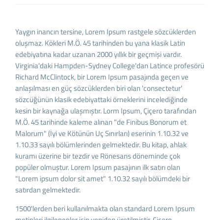
Yaygın inancın tersine, Lorem Ipsum rastgele sözcüklerden
oluşmaz. Kökleri M.Ö. 45 tarihinden bu yana klasik Latin
edebiyatına kadar uzanan 2000 yıllık bir geçmişi vardır.
Virginia'daki Hampden-Sydney College'dan Latince profesörü
Richard McClintock, bir Lorem Ipsum pasajında geçen ve
anlaşılması en güç sözcüklerden biri olan 'consectetur'
sözcüğünün klasik edebiyattaki örneklerini incelediğinde
kesin bir kaynağa ulaşmıştır. Lorm Ipsum, Çiçero tarafından
M.Ö. 45 tarihinde kaleme alınan "de Finibus Bonorum et
Malorum" (İyi ve Kötünün Uç Sınırları) eserinin 1.10.32 ve
1.10.33 sayılı bölümlerinden gelmektedir. Bu kitap, ahlak
kuramı üzerine bir tezdir ve Rönesans döneminde çok
popüler olmuştur. Lorem Ipsum pasajının ilk satırı olan
"Lorem ipsum dolor sit amet" 1.10.32 sayılı bölümdeki bir
satırdan gelmektedir.
1500'lerden beri kullanılmakta olan standard Lorem Ipsum
metinleri ilgilenenler için yeniden üretilmiştir. Çiçero