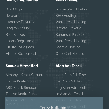
Site içi Bağlantılar
Web Hosting
Bize Ulaşın
Sınırsız Web Hosting
Referanslar
SEO Hosting
Haber ve Duyurular
Wordpress Hosting
Blog'tan Yazılar
Bireysel Paketler
Bilgi Bankası
Kurumsal Paketler
Lisans Doğrulama
WordPress Hosting
Gizlilik Sözleşmesi
Joomla Hosting
Hizmet Sözleşmesi
OpenCart Hosting
Sunucu Hizmetleri
Alan Adı Tescil
Almanya Kiralık Sunucu
.com Alan Adı Tescil
Fransa Kiralık Sunucu
.net Alan Adı Tescil
ABD Kiralık Sunucu
.org Alan Adı Tescil
Türkiye Kiralık Sunucu
.in Alan Adı Tescil
Almanya VPS/VDS
.co Alan Adı Tescil
Sunucu
Çerez Kullanımı
.pro Alan Adı Tescil